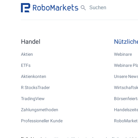
Handel
Nützlic
Aktien
Webinare
ETFs
Webinare Pla
Aktienkonten
Unsere News
R StocksTrader
Wirtschafts
TradingView
Börsenfeier
Zahlungsmethoden
Handelszeite
Professioneller Kunde
RoboMarket