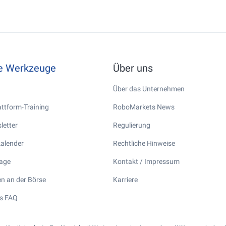
he Werkzeuge
Über uns
Über das Unternehmen
ttform-Training
RoboMarkets News
letter
Regulierung
kalender
Rechtliche Hinweise
tage
Kontakt / Impressum
n an der Börse
Karriere
s FAQ