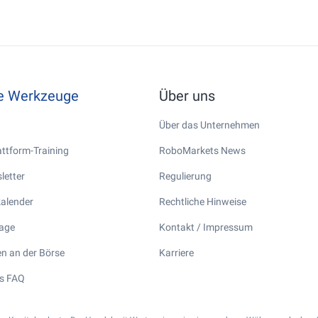
he Werkzeuge
Über uns
Über das Unternehmen
ttform-Training
RoboMarkets News
letter
Regulierung
kalender
Rechtliche Hinweise
tage
Kontakt / Impressum
n an der Börse
Karriere
s FAQ