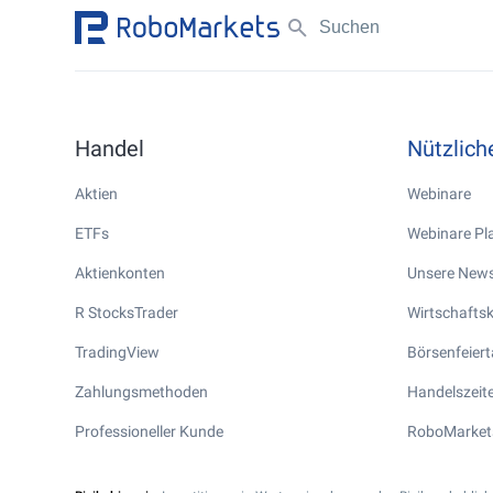
Handel
Nützlic
Aktien
Webinare
ETFs
Webinare Pla
Aktienkonten
Unsere News
R StocksTrader
Wirtschafts
TradingView
Börsenfeier
Zahlungsmethoden
Handelszeite
Professioneller Kunde
RoboMarket