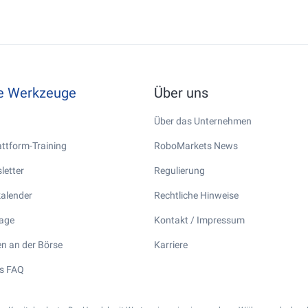
he Werkzeuge
Über uns
Über das Unternehmen
ttform-Training
RoboMarkets News
letter
Regulierung
kalender
Rechtliche Hinweise
tage
Kontakt / Impressum
n an der Börse
Karriere
s FAQ