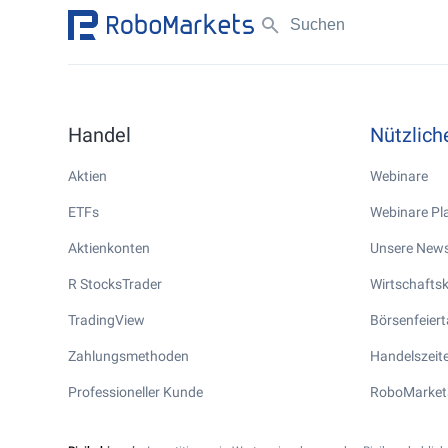
Handel
Nützlic
Aktien
Webinare
ETFs
Webinare Pla
Aktienkonten
Unsere News
R StocksTrader
Wirtschafts
TradingView
Börsenfeier
Zahlungsmethoden
Handelszeite
Professioneller Kunde
RoboMarket