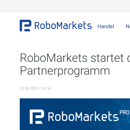
Handel
N
RoboMarkets startet 
Partnerprogramm
02.08.2022 / 14:54