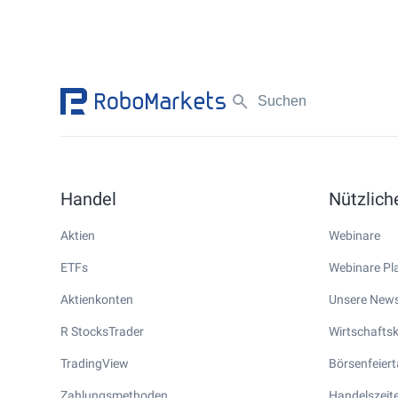
Handel
Nützlic
Aktien
Webinare
ETFs
Webinare Pla
Aktienkonten
Unsere News
R StocksTrader
Wirtschafts
TradingView
Börsenfeier
Zahlungsmethoden
Handelszeite