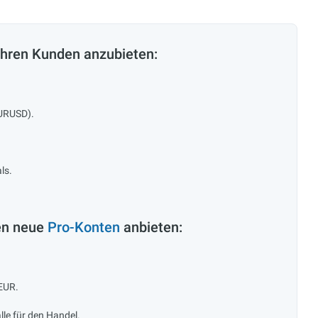
 Ihren Kunden anzubieten:
EURUSD).
ls.
en neue
Pro-Konten
anbieten:
 EUR.
lle für den Handel.