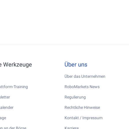
he Werkzeuge
Über uns
Über das Unternehmen
ttform-Training
RoboMarkets News
letter
Regulierung
kalender
Rechtliche Hinweise
tage
Kontakt / Impressum
n an der Börse
Karriere