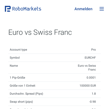
Anmelden
Euro vs Swiss Franc
Account type
Pro
Symbol
EURCHF
Name
Euro vs Swiss
Franc
1 Pip-Größe
0.0001
Größe von 1 Einheit
100000 EUR
Durchschn. Spread (Pips)
1.8
Swap short (pips)
-0.98