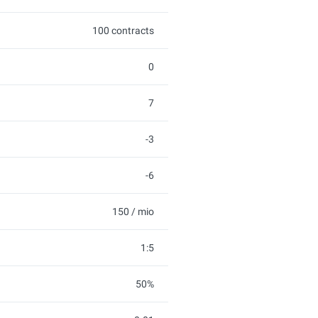
100 contracts
0
7
-3
-6
150 / mio
1:5
50%