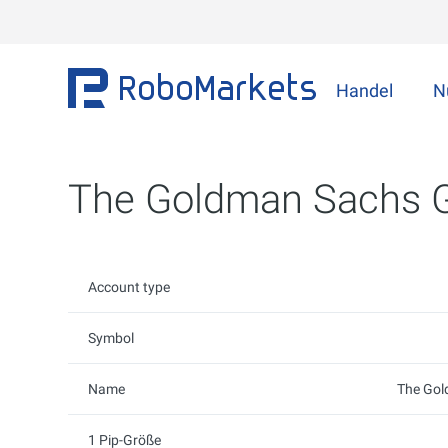
Handel
N
The Goldman Sachs G
Account type
Symbol
Name
The Gol
1 Pip-Größe