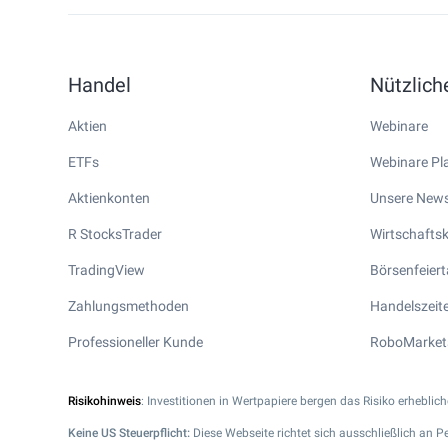
Handel
Nützlic
Aktien
Webinare
ETFs
Webinare Pla
Aktienkonten
Unsere News
R StocksTrader
Wirtschafts
TradingView
Börsenfeier
Zahlungsmethoden
Handelszeite
Professioneller Kunde
RoboMarket
Risikohinweis
: Investitionen in Wertpapiere bergen das Risiko erhebli
Keine US Steuerpflicht:
Diese Webseite richtet sich ausschließlich an P