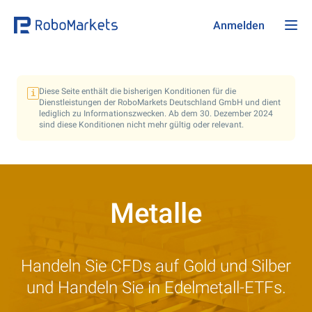
Anmelden
Diese Seite enthält die bisherigen Konditionen für die
i
Dienstleistungen der RoboMarkets Deutschland GmbH und dient
lediglich zu Informationszwecken. Ab dem
30. Dezember 2024
sind diese Konditionen nicht mehr gültig oder relevant.
Metalle
Handeln Sie CFDs auf Gold und Silber
und Handeln Sie in Edelmetall-ETFs.