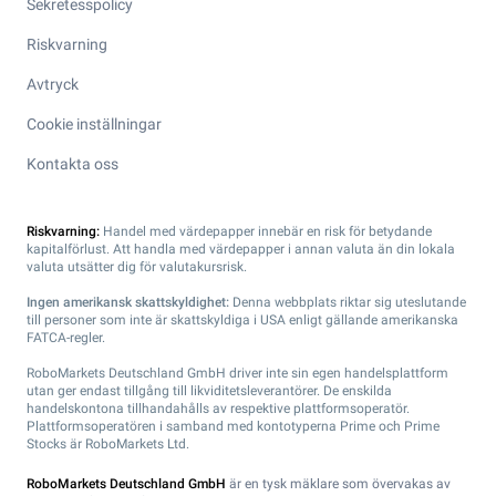
Sekretesspolicy
Riskvarning
Avtryck
Cookie inställningar
Kontakta oss
Riskvarning:
Handel med värdepapper innebär en risk för betydande
kapitalförlust. Att handla med värdepapper i annan valuta än din lokala
valuta utsätter dig för valutakursrisk.
Ingen amerikansk skattskyldighet:
Denna webbplats riktar sig uteslutande
till personer som inte är skattskyldiga i USA enligt gällande amerikanska
FATCA-regler.
RoboMarkets Deutschland GmbH driver inte sin egen handelsplattform
utan ger endast tillgång till likviditetsleverantörer. De enskilda
handelskontona tillhandahålls av respektive plattformsoperatör.
Plattformsoperatören i samband med kontotyperna Prime och Prime
Stocks är RoboMarkets Ltd.
RoboMarkets Deutschland GmbH
är en tysk mäklare som övervakas av