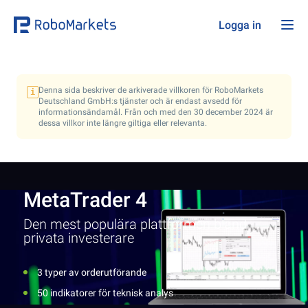
Logga in
Denna sida beskriver de arkiverade villkoren för RoboMarkets
i
Deutschland GmbH:s tjänster och är endast avsedd för
informationsändamål. Från och med den
30 december 2024
är
dessa villkor inte längre giltiga eller relevanta.
MetaTrader 4
Den mest populära plattformen bland
privata investerare
3 typer av orderutförande
50 indikatorer för teknisk analys