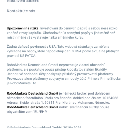
Nastavení cookies
Kontaktujte nás
Upozornění na rizika
: Investování do cenných papírů s sebou nese riziko
značné ztráty kapitálu. Obchodování s cennými papíry v jiné měně než
místní měně vás vystavuje riziku směnného kurzu.
Žádná daňová povinnost v USA:
Tato webová stránka je zaměřena
výhradně na osoby, které nepodléhají dani v USA podle aktuálně platných
pravidel US FATCA.
RoboMarkets Deutschland GmbH neprovozuje vlastní obchodní
platformu, ale poskytuje pouze přístup k poskytovatelům likvidity.
Jednotlivé obchodní účty poskytuje příslušný provozovatel platformy.
Provozovatelem platformy spojeným s modely účtů Prime a Prime Stocks
je RoboMarkets Ltd.
RoboMarkets Deutschland GmbH
je německý broker, pod dohledem
německého federálního úřadu pro finanční dohled pod číslem 10154068.
Adresa: Bleidenstraße 1, 60311 Frankfurt nad Mohanem, Německo.
RoboMarkets Deutschland GmbH
nabízí své finanční služby pouze
obyvatelům zemí EU/EHP.
© RoboMarkets Deutschland GmbH, 2019–2026.