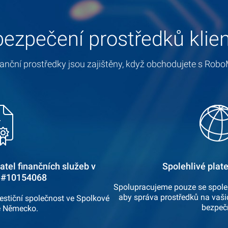
ezpečení prostředků klie
anční prostředky jsou zajištěny, když obchodujete s Robo
tel finančních služeb v
Spolehlivé plat
 #10154068
Spolupracujeme pouze se spoleh
aby správa prostředků na vaši
vestiční společnost ve Spolkové
bezpeč
e Německo.