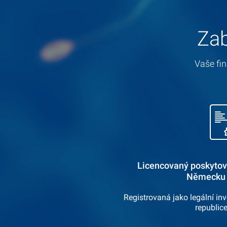
Zab
Vaše fin
Licencovaný poskytova
Německu
Registrovaná jako legální in
republic