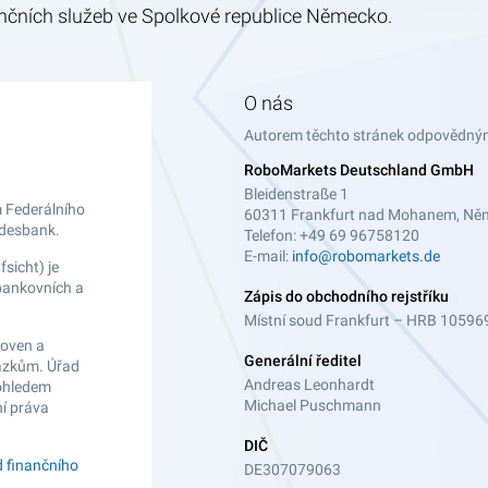
ančních služeb ve Spolkové republice Německo.
O nás
Autorem těchto stránek odpovědným 
RoboMarkets Deutschland GmbH
Bleidenstraße 1
 Federálního
60311 Frankfurt nad Mohanem, Ně
ndesbank.
Telefon: +49 69 96758120
E-mail:
info@robomarkets.de
sicht) je
bankovních a
Zápis do obchodního rejstříku
Místní soud Frankfurt – HRB 10596
ťoven a
Generální ředitel
vazkům. Úřad
Andreas Leonhardt
dohledem
Michael Puschmann
í práva
DIČ
d finančního
DE307079063