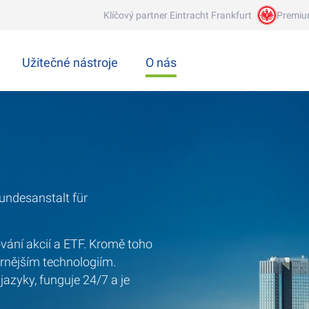
Klíčový partner Eintracht Frankfurt
Premiu
Užitečné nástroje
O nás
ndesanstalt für
vání akcií a ETF. Kromě toho
ernějším technologiím.
azyky, funguje 24/7 a je