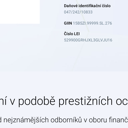
Daňové identifikační číslo
047/242/10833
GIIN
15BSZI.99999.SL.276
Číslo LEI
529900GRHJXL3GLVJU16
í v podobě prestižních o
 nejznámějších odborníků v oboru finanč