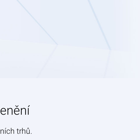
cenění
ních trhů.