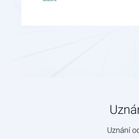
Uznán
Uznání od