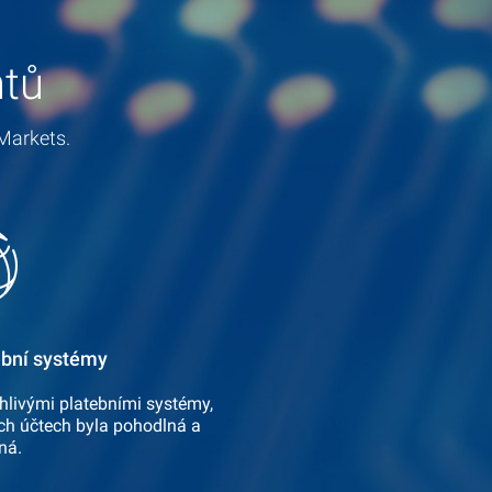
ntů
Markets.
ební systémy
livými platebními systémy,
ch účtech byla pohodlná a
ná.