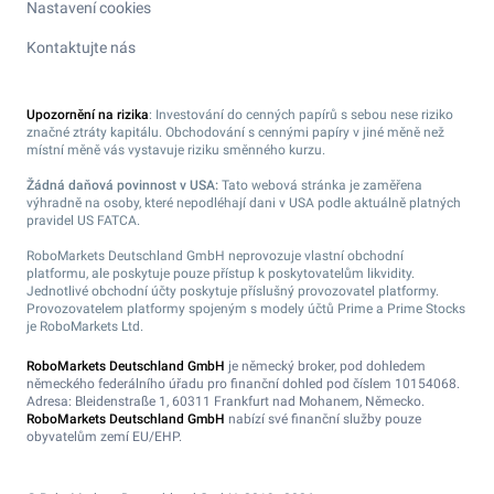
Nastavení cookies
Kontaktujte nás
Upozornění na rizika
: Investování do cenných papírů s sebou nese riziko
značné ztráty kapitálu. Obchodování s cennými papíry v jiné měně než
místní měně vás vystavuje riziku směnného kurzu.
Žádná daňová povinnost v USA:
Tato webová stránka je zaměřena
výhradně na osoby, které nepodléhají dani v USA podle aktuálně platných
pravidel US FATCA.
RoboMarkets Deutschland GmbH neprovozuje vlastní obchodní
platformu, ale poskytuje pouze přístup k poskytovatelům likvidity.
Jednotlivé obchodní účty poskytuje příslušný provozovatel platformy.
Provozovatelem platformy spojeným s modely účtů Prime a Prime Stocks
je RoboMarkets Ltd.
RoboMarkets Deutschland GmbH
je německý broker, pod dohledem
německého federálního úřadu pro finanční dohled pod číslem 10154068.
Adresa: Bleidenstraße 1, 60311 Frankfurt nad Mohanem, Německo.
RoboMarkets Deutschland GmbH
nabízí své finanční služby pouze
obyvatelům zemí EU/EHP.