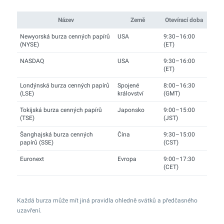
Název
Země
Otevírací doba
Newyorská burza cenných papírů
USA
9:30–16:00
(NYSE)
(ET)
NASDAQ
USA
9:30–16:00
(ET)
Londýnská burza cenných papírů
Spojené
8:00–16:30
(LSE)
království
(GMT)
Tokijská burza cenných papírů
Japonsko
9:00–15:00
(TSE)
(JST)
Šanghajská burza cenných
Čína
9:30–15:00
papírů (SSE)
(CST)
Euronext
Evropa
9:00–17:30
(CET)
Každá burza může mít jiná pravidla ohledně svátků a předčasného
uzavření.