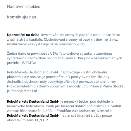
Nastavení cookies
Kontaktujte nás
Upozornění na rizika
: Investování do cenných papírů s sebou nese riziko
značné ztráty kapitálu. Obchodování s cennými papíry v jiné měně než
místní měně vás vystavuje riziku směnného kurzu.
Žádná daňová povinnost v USA:
Tato webová stránka je zaměřena
výhradně na osoby, které nepodléhají dani v USA podle aktuálně platných
pravidel US FATCA.
RoboMarkets Deutschland GmbH neprovozuje vlastní obchodní
platformu, ale poskytuje pouze přístup k poskytovatelům likvidity.
Jednotlivé obchodní účty poskytuje příslušný provozovatel platformy.
Provozovatelem platformy spojeným s modely účtů Prime a Prime Stocks
je RoboMarkets Ltd.
RoboMarkets Deutschland GmbH
je německý broker, pod dohledem
německého federálního úřadu pro finanční dohled pod číslem 10154068.
Adresa: Bleidenstraße 1, 60311 Frankfurt nad Mohanem, Německo.
RoboMarkets Deutschland GmbH
nabízí své finanční služby pouze
obyvatelům zemí EU/EHP.