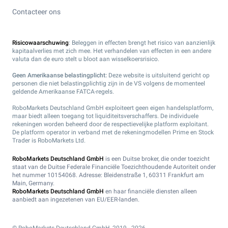
Contacteer ons
Risicowaarschuwing
: Beleggen in effecten brengt het risico van aanzienlijk
kapitaalverlies met zich mee. Het verhandelen van effecten in een andere
valuta dan de euro stelt u bloot aan wisselkoersrisico.
Geen Amerikaanse belastingplicht:
Deze website is uitsluitend gericht op
personen die niet belastingplichtig zijn in de VS volgens de momenteel
geldende Amerikaanse FATCA-regels.
RoboMarkets Deutschland GmbH exploiteert geen eigen handelsplatform,
maar biedt alleen toegang tot liquiditeitsverschaffers. De individuele
rekeningen worden beheerd door de respectievelijke platform exploitant.
De platform operator in verband met de rekeningmodellen Prime en Stock
Trader is RoboMarkets Ltd.
RoboMarkets Deutschland GmbH
is een Duitse broker, die onder toezicht
staat van de Duitse Federale Financiële Toezichthoudende Autoriteit onder
het nummer 10154068. Adresse: Bleidenstraße 1, 60311 Frankfurt am
Main, Germany.
RoboMarkets Deutschland GmbH
en haar financiële diensten alleen
aanbiedt aan ingezetenen van EU/EER-landen.