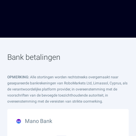
Bank betalingen
OPMERKING:
Alle stortingen worden rechtstreeks overgemaakt naar
gesepareerde bankrekeningen van RoboMarkets Ltd, Limassol, Cyprus, als
de verantwoordelijke platform provider, in overeenstemming met de
voorschriften van de bevoegde toezichthoudende autoriteit, in
overeenstemming met de vereisten van strikte oormerking.
Mano Bank