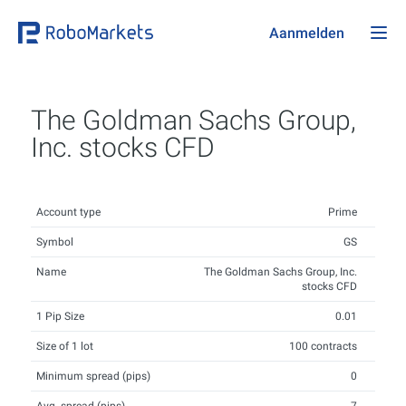
Aanmelden
The Goldman Sachs Group,
Inc. stocks CFD
Account type
Prime
Symbol
GS
Name
The Goldman Sachs Group, Inc.
stocks CFD
1 Pip Size
0.01
Size of 1 lot
100 contracts
Minimum spread (pips)
0