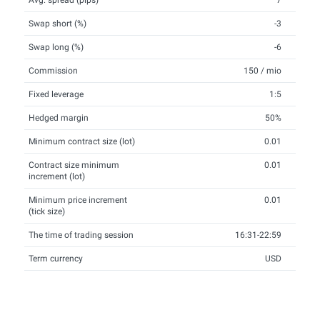
Avg. spread (pips)
7
Swap short (%)
-3
Swap long (%)
-6
Commission
150 / mio
Fixed leverage
1:5
Hedged margin
50%
Minimum contract size (lot)
0.01
Contract size minimum
0.01
increment (lot)
Minimum price increment
0.01
(tick size)
The time of trading session
16:31-22:59
Term currency
USD